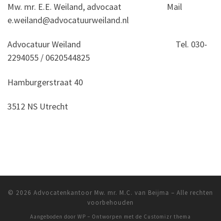
Mw. mr. E.E. Weiland, advocaat Mail
e.weiland@advocatuurweiland.nl
Advocatuur Weiland Tel. 030-
2294055 / 0620544825
Hamburgerstraat 40
3512 NS Utrecht
© 2026
Advocatenkantoor Mw. mr. M.C. van Beijma
– Alle rechten
voorbehouden
Aangeboden door
WP
– Ontworpen met de
Customizr thema